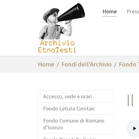
Skip to main content
Home
Pres
You are here:
Home
Fondi dell'Archivio
Fondo T
Il
Accesso, sede e orari
Fondo Letizia Cimitan
Fondo Comune di Romans
d'Isonzo