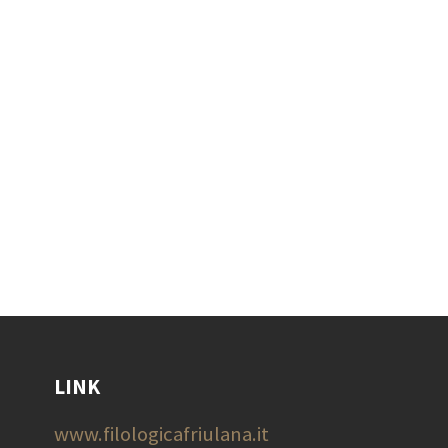
LINK
www.filologicafriulana.it